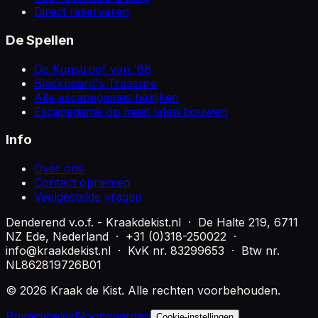
Direct reserveren
De Spellen
De Kunstroof van '88
Blackbeard's Treasure
Alle escapegames bekijken
Escapegame op maat laten bouwen
Info
Over ons
Contact opnemen
Veelgestelde vragen
Denderend v.o.f. - Kraakdekist.nl
·
De Halte 219, 6711
NZ Ede
,
Nederland
·
+31 (0)318-250022
·
info@kraakdekist.nl
· KvK nr.
83299653
· Btw nr.
NL862819726B01
©
2026
Kraak de Kist
. Alle rechten voorbehouden.
Privacybeleid
Voorwaarden
Cookie-instellingen