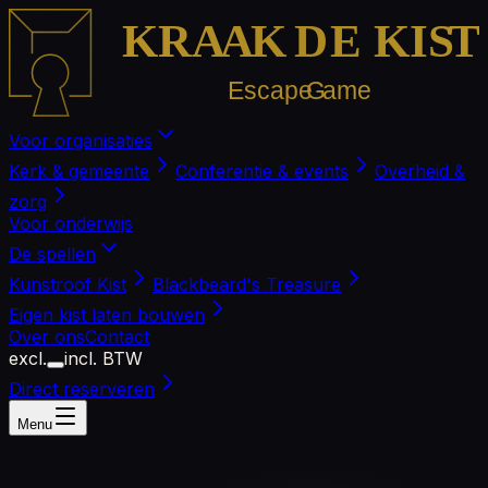
KRA
A
K
D
E KIS
T
Escape
G
ame
Voor organisaties
Kerk & gemeente
Conferentie & events
Overheid &
zorg
Voor onderwijs
De spellen
Kunstroof Kist
Blackbeard's Treasure
Eigen kist laten bouwen
Over ons
Contact
excl.
incl. BTW
Direct reserveren
Menu