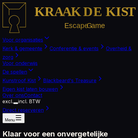
KRA
A
K
D
E KIS
T
Escape
G
ame
Voor organisaties
Kerk & gemeente
Conferentie & events
Overheid &
zorg
Voor onderwijs
De spellen
Kunstroof Kist
Blackbeard's Treasure
Eigen kist laten bouwen
Over ons
Contact
excl.
incl. BTW
Direct reserveren
Menu
Klaar voor een onvergetelijke